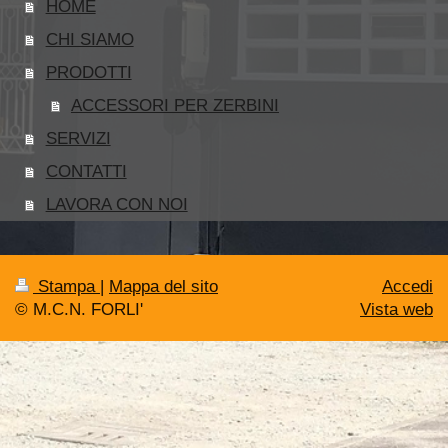
HOME
CHI SIAMO
PRODOTTI
ACCESSORI PER ZERBINI
SERVIZI
CONTATTI
LAVORA CON NOI
Stampa
|
Mappa del sito
Accedi
© M.C.N. FORLI'
Vista web