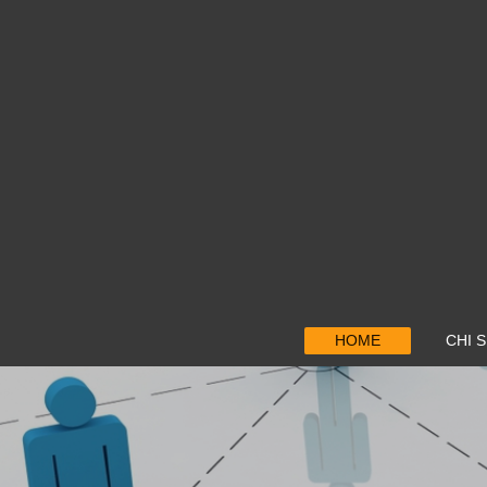
HOME
CHI 